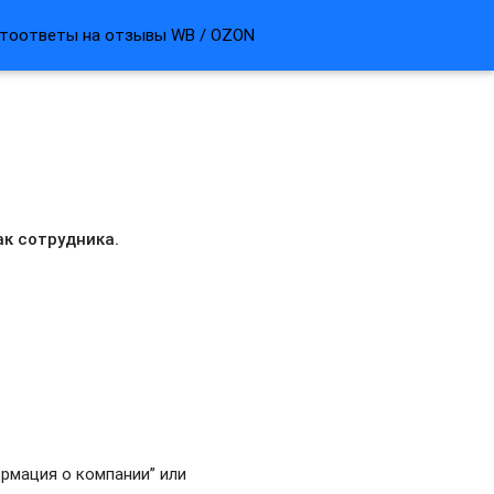
тоответы на отзывы WB / OZON
ак сотрудника.
ормация о компании” или