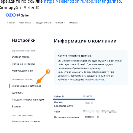
перейдите по ссылке
https://seller.ozon.ru/app/settings/info
.
Скопируйте Seller ID